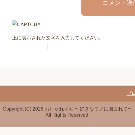
コメント送
上に表示された文字を入力してください。
プ
Copyright (C) 2026 おしゃれ手帖 〜好きなモノに囲まれて〜
All Rights Reserved.