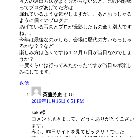
４人の選出方法がよく分からないのと、比較的頑張
ってブログあげてた方は
漏れているような気がしますが。。あとおっしゃる
ように個々のブログに
あげている写真とプロが撮影したもの全く別人です
ね。。
今年は最後なのかしら、会場に歴代の方いらっしゃ
るかな？？など
楽しみ方は色々ですね１２月５日が当日なのでしょ
うか？
一度くらいは行ってみたかったですが当日ルポ楽し
みにしてます。
返信
斉藤芳恵
より:
2019年11月16日 6:51 PM
kako様
コメント頂きまして、どうもありがとうござい
ます。
私も、昨日サイトを見てビックリ！でした。