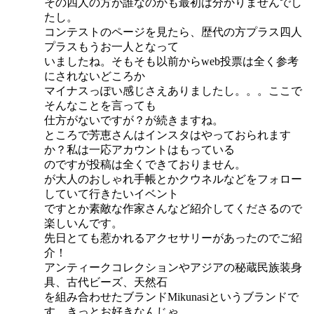
その四人の方が誰なのかも最初は分かりませんでし
たし。
コンテストのページを見たら、歴代の方プラス四人
プラスもうお一人となって
いましたね。そもそも以前からweb投票は全く参考
にされないどころか
マイナスっぽい感じさえありましたし。。。ここで
そんなことを言っても
仕方がないですが？が続きますね。
ところで芳恵さんはインスタはやっておられます
か？私は一応アカウントはもっている
のですが投稿は全くできておりません。
が大人のおしゃれ手帳とかクウネルなどをフォロー
していて行きたいイベント
ですとか素敵な作家さんなど紹介してくださるので
楽しいんです。
先日とても惹かれるアクセサリーがあったのでご紹
介！
アンティークコレクションやアジアの秘蔵民族装身
具、古代ビーズ、天然石
を組み合わせたブランドMikunasiというブランドで
す。きっとお好きなんじゃ