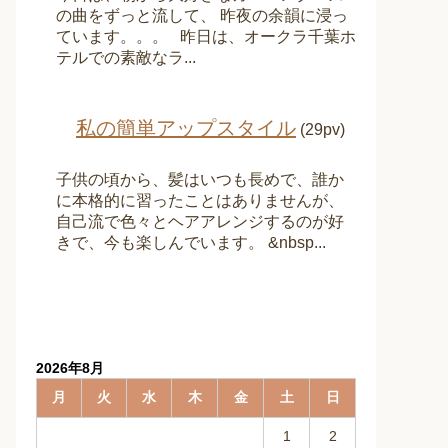
の曲をずっと流して、 昨夜の余韻に浸っ
ています。。。 昨日は、オークラ千葉ホ
テルでの素敵なラ...
私の簡単アップスタイル
(29pv)
子供の頃から、髪はいつも長めで、誰か
に本格的に習ったことはありませんが、
自己流で色々とヘアアレンジするのが好
きで、今も楽しんでいます。 &nbsp...
2026年8月
月
火
水
木
金
土
日
1
2