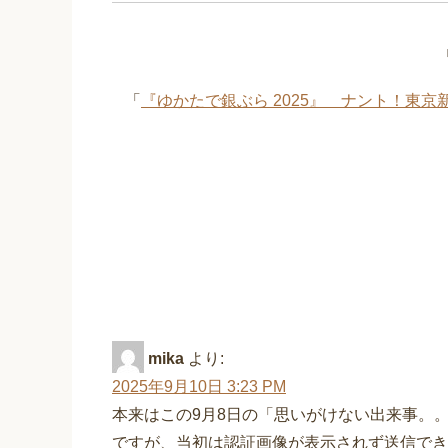
「
『ゆかたで銀ぶら 2025』 ナント！東京
“思いがけない出来事。。
ック
mika
より:
2025年9月10日 3:23 PM
本来はこの9月8日の「思いがけない出来事。
ですが、当初は認証画像が表示されず送信でき