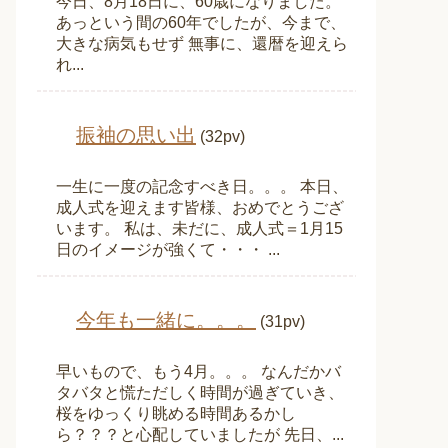
今日、8月18日に、60歳になりました。
あっという間の60年でしたが、今まで、
大きな病気もせず 無事に、還暦を迎えら
れ...
振袖の思い出
(32pv)
一生に一度の記念すべき日。。。 本日、
成人式を迎えます皆様、おめでとうござ
います。 私は、未だに、成人式＝1月15
日のイメージが強くて・・・ ...
今年も一緒に。。。
(31pv)
早いもので、もう4月。。。 なんだかバ
タバタと慌ただしく時間が過ぎていき、
桜をゆっくり眺める時間あるかし
ら？？？と心配していましたが 先日、...