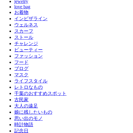
jewelry
love bag
お着物
インビザライン
ウェルネス
スカーフ
ストール
チャレンジ
ビューティー
ファッション
フード
ブログ
マスク
ライフスタイル
レトロなもの
千葉のおすすめスポット
古民家
大人の遠足
娘に残したいもの
思い出のモノ
時計物語
記念日