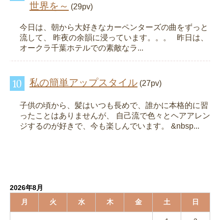
世界を～
(29pv)
今日は、朝から大好きなカーペンターズの曲をずっと
流して、 昨夜の余韻に浸っています。。。 昨日は、
オークラ千葉ホテルでの素敵なラ...
私の簡単アップスタイル
(27pv)
子供の頃から、髪はいつも長めで、誰かに本格的に習
ったことはありませんが、 自己流で色々とヘアアレン
ジするのが好きで、今も楽しんでいます。 &nbsp...
2026年8月
月
火
水
木
金
土
日