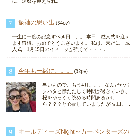
に、還暦を迎えられ...
振袖の思い出
(34pv)
一生に一度の記念すべき日。。。 本日、成人式を迎え
ます皆様、おめでとうございます。 私は、未だに、成
人式＝1月15日のイメージが強くて・・・ ...
今年も一緒に。。。
(32pv)
早いもので、もう4月。。。 なんだかバ
タバタと慌ただしく時間が過ぎていき、
桜をゆっくり眺める時間あるかし
ら？？？と心配していましたが 先日、...
オールディーズNight～カーペンターズの