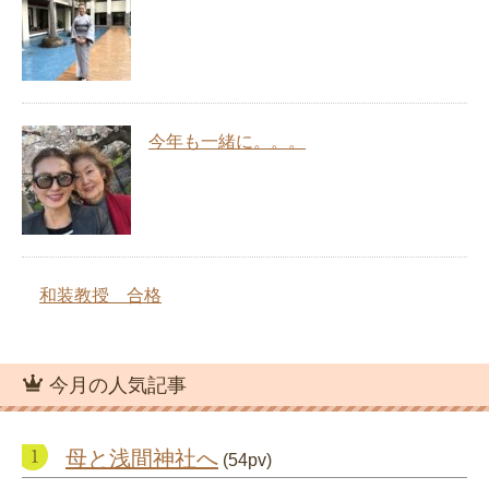
今年も一緒に。。。
和装教授 合格
今月の人気記事
母と浅間神社へ
(54pv)