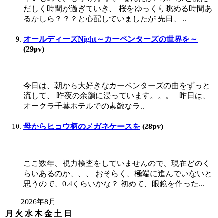
だしく時間が過ぎていき、 桜をゆっくり眺める時間あ
るかしら？？？と心配していましたが 先日、...
オールディーズNight～カーペンターズの世界を～
(29pv)
今日は、朝から大好きなカーペンターズの曲をずっと
流して、 昨夜の余韻に浸っています。。。 昨日は、
オークラ千葉ホテルでの素敵なラ...
母からヒョウ柄のメガネケースを
(28pv)
ここ数年、視力検査をしていませんので、現在どのく
らいあるのか、、、 おそらく、極端に進んでいないと
思うので、0.4くらいかな？ 初めて、眼鏡を作った...
2026年8月
月
火
水
木
金
土
日