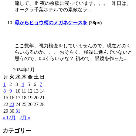
流して、 昨夜の余韻に浸っています。。。 昨日は、
オークラ千葉ホテルでの素敵なラ...
母からヒョウ柄のメガネケースを
(28pv)
ここ数年、視力検査をしていませんので、現在どのく
らいあるのか、、、 おそらく、極端に進んでいないと
思うので、0.4くらいかな？ 初めて、眼鏡を作った...
2024年1月
月
火
水
木
金
土
日
1
2
3
4
5
6
7
8
9
10
11
12
13
14
15
16
17
18
19
20
21
22
23
24
25
26
27
28
29
30
31
« 12月
2月 »
カテゴリー