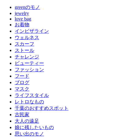
greenのモノ
jewelry
love bag
お着物
インビザライン
ウェルネス
スカーフ
ストール
チャレンジ
ビューティー
ファッション
フード
ブログ
マスク
ライフスタイル
レトロなもの
千葉のおすすめスポット
古民家
大人の遠足
娘に残したいもの
思い出のモノ